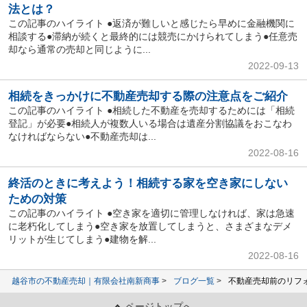
法とは？
この記事のハイライト ●返済が難しいと感じたら早めに金融機関に
相談する●滞納が続くと最終的には競売にかけられてしまう●任意売
却なら通常の売却と同じように...
2022-09-13
相続をきっかけに不動産売却する際の注意点をご紹介
この記事のハイライト ●相続した不動産を売却するためには「相続
登記」が必要●相続人が複数人いる場合は遺産分割協議をおこなわ
なければならない●不動産売却は...
2022-08-16
終活のときに考えよう！相続する家を空き家にしない
ための対策
この記事のハイライト ●空き家を適切に管理しなければ、家は急速
に老朽化してしまう●空き家を放置してしまうと、さまざまなデメ
リットが生じてしまう●建物を解...
2022-08-16
越谷市の不動産売却｜有限会社南新商事
ブログ一覧
不動産売却前のリフ
ページトップへ